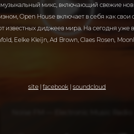
музыкальный микс, включающий свежие новинк
ном, Open House включает в себя как свои с
от известных диджеев мира. На сегодня уже 
old, Eelke Kleijn, Ad Brown, Claes Rosen, Moo
site
|
facebook
|
soundcloud
Noise FM — Electronic Music Radio